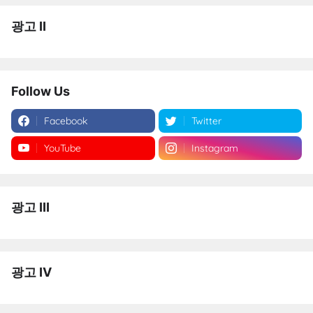
광고 II
Follow Us
Facebook
Twitter
YouTube
Instagram
광고 III
광고 IV