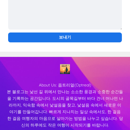
About Us:
옵트리얼(Optreal)
본 블로그는 낯선 길 위에서 만나는 소소한 풍경과 소중한 순간들
을 기록하는 공간입니다. 도시의 골목길부터 바다 건너 머나먼 나
라까지, 익숙함 속에서 낯설음을 찾고, 낯설음 속에서 새로운 이
야기를 만들어갑니다. 빠르게 지나치는 일상 속에서도, 한 걸음
한 걸음 여행자의 마음으로 살아가는 방법을 나누고 싶습니다. 당
신의 하루에도 작은 여행이 시작되기를 바랍니다.