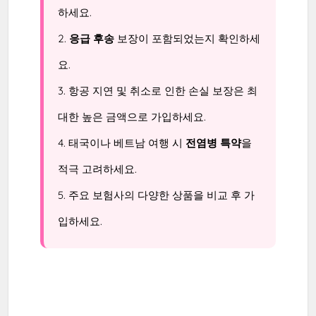
하세요.
2.
응급 후송
보장이 포함되었는지 확인하세
요.
3. 항공 지연 및 취소로 인한 손실 보장은 최
대한 높은 금액으로 가입하세요.
4. 태국이나 베트남 여행 시
전염병 특약
을
적극 고려하세요.
5. 주요 보험사의 다양한 상품을 비교 후 가
입하세요.