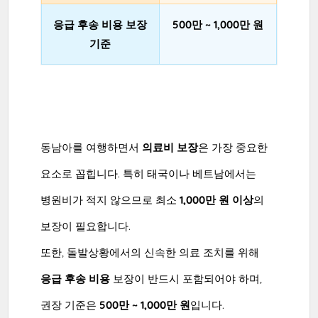
응급 후송 비용 보장
500만 ~ 1,000만 원
기준
동남아를 여행하면서
의료비 보장
은 가장 중요한
요소로 꼽힙니다. 특히 태국이나 베트남에서는
병원비가 적지 않으므로 최소
1,000만 원 이상
의
보장이 필요합니다.
또한, 돌발상황에서의 신속한 의료 조치를 위해
응급 후송 비용
보장이 반드시 포함되어야 하며,
권장 기준은
500만 ~ 1,000만 원
입니다.