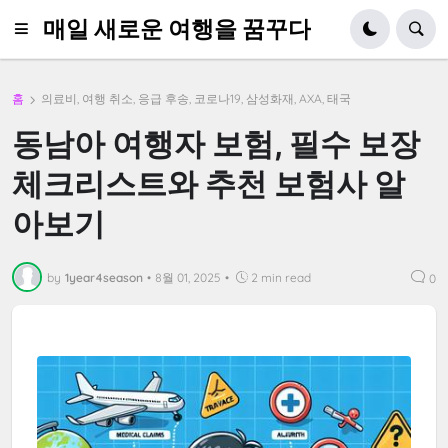
매일 새로운 여행을 꿈꾸다
홈
의료비, 여행 취소, 응급 후송, 코로나19, 삼성화재, AXA, 태국
동남아 여행자 보험, 필수 보장
체크리스트와 추천 보험사 알
아보기
by
1year4season
•
8월 01, 2025
•
2 min read
0