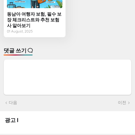
동남아 여행자 보험, 필수 보
장 체크리스트와 추천 보험
사 알아보기
01 August, 2025
댓글 쓰기
다음
이전
광고 I