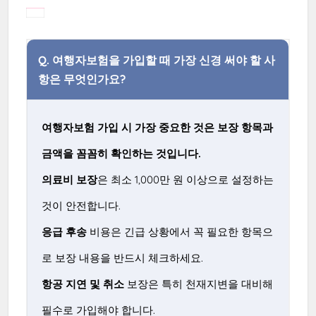
Q.
여행자보험을 가입할 때 가장 신경 써야 할 사
항은 무엇인가요?
여행자보험 가입 시 가장 중요한 것은 보장 항목과
금액을 꼼꼼히 확인하는 것입니다.
의료비 보장
은 최소 1,000만 원 이상으로 설정하는
것이 안전합니다.
응급 후송
비용은 긴급 상황에서 꼭 필요한 항목으
로 보장 내용을 반드시 체크하세요.
항공 지연 및 취소
보장은 특히 천재지변을 대비해
필수로 가입해야 합니다.