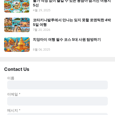
물가 걱정 없이 즐길 수 있는 동남아 숨겨진 여행지
5선
4월 29, 2025
코타키나발루에서 만나는 잊지 못할 로맨틱한 4박
5일 여행
7월 20, 2026
치앙마이 여행 필수 코스 5대 사원 탐방하기
8월 06, 2025
Contact Us
이름
이메일
*
메시지
*