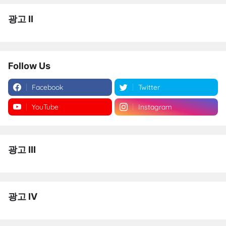
광고 II
Follow Us
Facebook
Twitter
YouTube
Instagram
광고 III
광고 IV