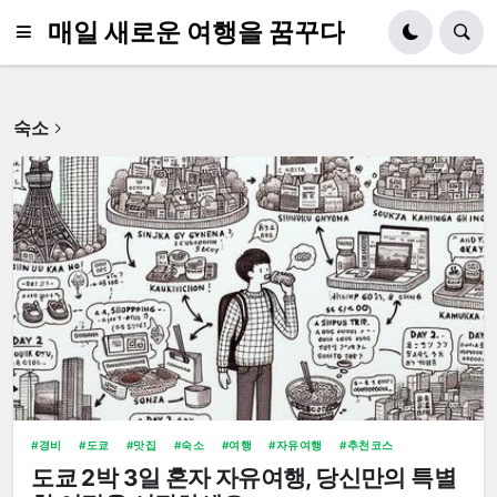
매일 새로운 여행을 꿈꾸다
숙소
경비
도쿄
맛집
숙소
여행
자유여행
추천코스
도쿄 2박 3일 혼자 자유여행, 당신만의 특별