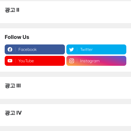
광고 II
Follow Us
Facebook
Twitter
YouTube
Instagram
광고 III
광고 IV