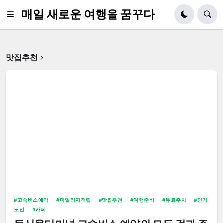
매일 새로운 여행을 꿈꾸다
맛집추천
고속버스예약
마일리지적립
맛집추천
여행준비
유료주차
인기
노선
카페