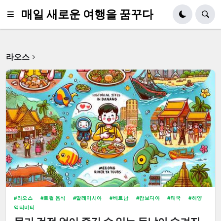
매일 새로운 여행을 꿈꾸다
라오스
라오스
로컬 음식
말레이시아
베트남
캄보디아
태국
해양
액티비티