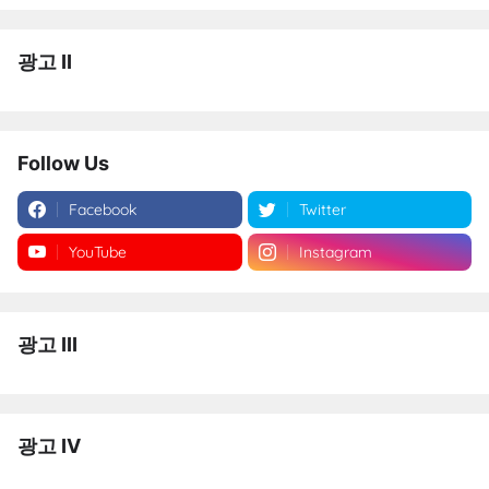
광고 II
Follow Us
Facebook
Twitter
YouTube
Instagram
광고 III
광고 IV