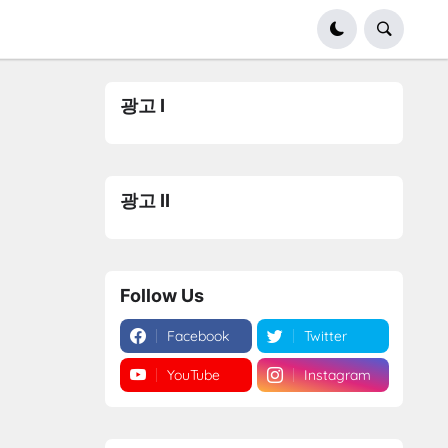
광고 I
광고 II
Follow Us
Facebook
Twitter
YouTube
Instagram