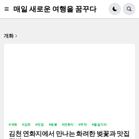
매일 새로운 여행을 꿈꾸다
개화
개화
김천
맛집
벚꽃
연화지
주차
즐길거리
김천 연화지에서 만나는 화려한 벚꽃과 맛집