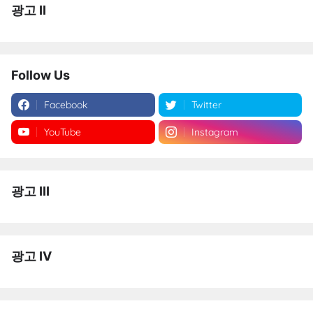
광고 II
Follow Us
Facebook
Twitter
YouTube
Instagram
광고 III
광고 IV