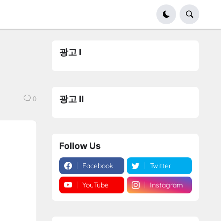
광고 I
광고 II
0
Follow Us
Facebook
Twitter
YouTube
Instagram