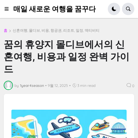
매일 새로운 여행을 꿈꾸다
홈
신혼여행, 몰디브, 비용, 항공권, 리조트, 일정, 액티비티
꿈의 휴양지 몰디브에서의 신
혼여행, 비용과 일정 완벽 가이
드
by
1year4season
•
9월 12, 2025
•
3 min read
0