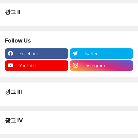
광고 II
Follow Us
Facebook
Twitter
YouTube
Instagram
광고 III
광고 IV