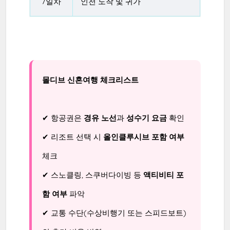
7일차
인천 도착 및 귀가
몰디브 신혼여행 체크리스트
✔ 항공권은
경유 노선
과
성수기 요금
확인
✔ 리조트 선택 시
올인클루시브 포함 여부
체크
✔ 스노클링, 스쿠버다이빙 등
액티비티 포
함 여부
파악
✔ 교통 수단(수상비행기 또는 스피드보트)