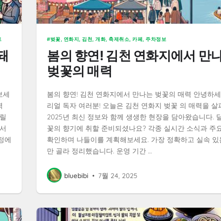
트
벚꽃, 연화지, 김천, 개화, 축제취소, 카페, 주차정보
돼
봄의 향연! 김천 연화지에서 만
벚꽃의 매력
보세
봄의 향연! 김천 연화지에서 만나는 벚꽃의 매력 안녕하세
역
리얼 독자 여러분! 오늘은 김천 연화지 벚꽃 의 매력을 살
드릴
2025년 최신 정보와 함께 생생한 현장을 담아왔습니다. 
에서
꽃의 향기에 취할 준비되셨나요? 각종 실시간 소식과 주
정에
확인하며 나들이를 계획해보세요. 가장 정확하고 실속 있
만 골라 정리했습니다. 운영 기간 …
bluebibi
•
7월 24, 2025