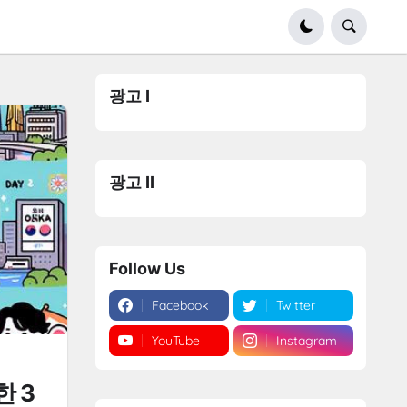
광고 I
광고 II
Follow Us
Facebook
Twitter
YouTube
Instagram
 3