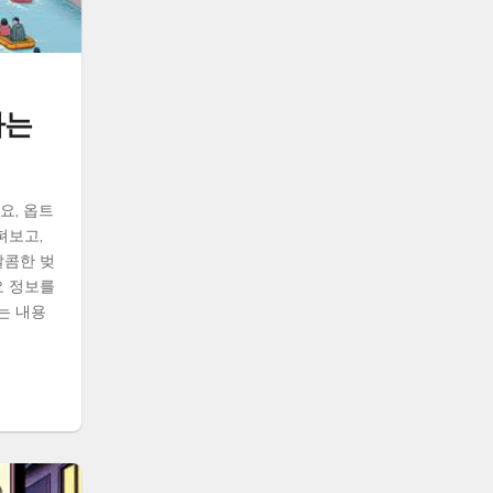
나는
요, 옵트
펴보고,
달콤한 벚
요 정보를
는 내용