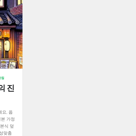
맛집
의 진
요, 옵
일본 가정
일본식 덮
안성맞춤