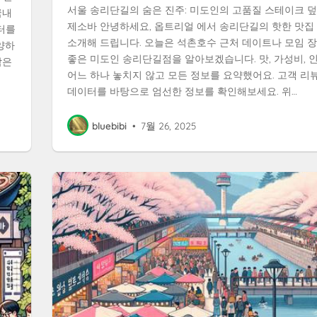
서울 송리단길의 숨은 진주: 미도인의 고품질 스테이크 
국내
제소바 안녕하세요, 옵트리얼 에서 송리단길의 핫한 맛집
이터를
소개해 드립니다. 오늘은 석촌호수 근처 데이트나 모임 장
양하
좋은 미도인 송리단길점을 알아보겠습니다. 맛, 가성비, 
담은
어느 하나 놓치지 않고 모든 정보를 요약했어요. 고객 리
데이터를 바탕으로 엄선한 정보를 확인해보세요. 위…
bluebibi
•
7월 26, 2025