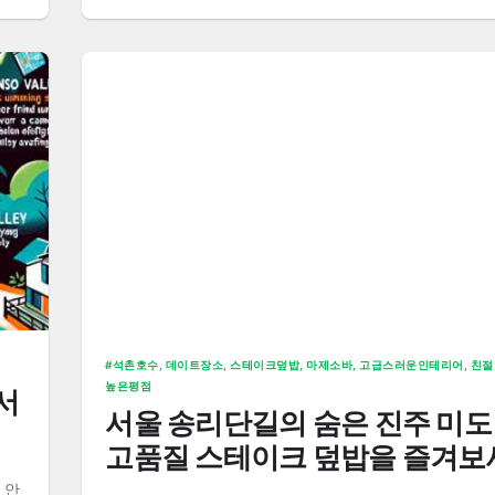
석촌호수, 데이트장소, 스테이크덮밥, 마제소바, 고급스러운인테리어, 친
높은평점
서
서울 송리단길의 숨은 진주 미
고품질 스테이크 덮밥을 즐겨보
 안