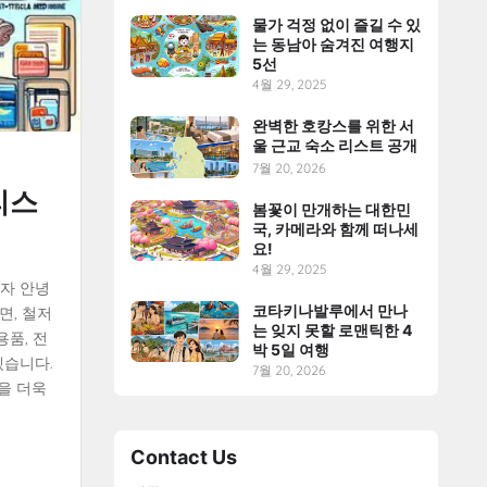
물가 걱정 없이 즐길 수 있
는 동남아 숨겨진 여행지
5선
4월 29, 2025
완벽한 호캉스를 위한 서
울 근교 숙소 리스트 공개
7월 20, 2026
리스
봄꽃이 만개하는 대한민
국, 카메라와 함께 떠나세
요!
4월 29, 2025
하자 안녕
코타키나발루에서 만나
면, 철저
는 잊지 못할 로맨틱한 4
용품, 전
박 5일 여행
겠습니다.
7월 20, 2026
을 더욱
Contact Us