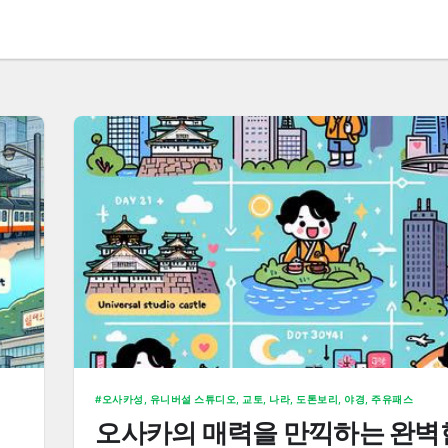
오사카성, 유니버설 스튜디오, 교토, 나라, 도톤보리, 야경, 주유패스
오사카의 매력을 만끽하는 완벽한