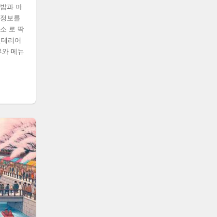
덮밥과 마
 정보를
소 로 딱
인테리어
뷰와 메뉴