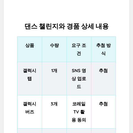
댄스 챌린지와 경품 상세 내용
상품
수량
요구 조
추첨 방
건
식
갤럭시
1개
SNS 영
추첨
탭
상 업로
드
갤럭시
3개
코레일
추첨
버즈
TV 활
용 동의